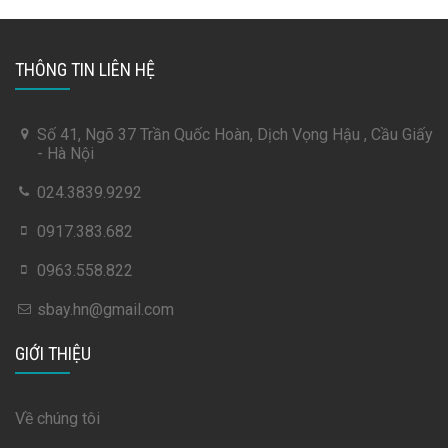
THÔNG TIN LIÊN HỆ
Số 41, Ngõ 37 Trần Quốc Hoàn, Dịch Vọng Hậu , Cầu Giấy
- Hà Nội
024.3839.9292
0917.383.682
0963.558.822
sbay.hn@gmail.com
GIỚI THIỆU
Về chúng tôi